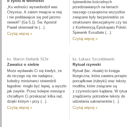
o życiu w wolności
śpiewników kościelnych
„Ku wolności wyswobodził was
przedstawianych na łamach
Chrystus. A zatem trwajcie w niej
naszego czasopisma wszystkie
i nie poddawajcie się pod jarzmo
związane były bezpośrednio ze
niewoli!” (Ga 5,1). Św. Apostoł
strukturami diecezjalnymi czy te
Paweł skierował te (...).
z Konferencją Episkopatu Polski
Śpiewnik Exsultate (...).
Czytaj więcej »
Czytaj więcej »
ks. Marcin Stefanik SChr
ks. Łukasz Szczeblewski
Zawalcz o siebie
Rytuał rzymski
Może wydawało Ci się kiedyś, że
Rytuał (łac. rituale) to księga
do niczego się nie nadajesz,
liturgiczna, która zawiera przepis
koledzy ministranci stwierdzili
porządkowe (rubryki) oraz teksty
łagodnie: mogło być lepiej, a wyszło
modlitw, które związane są
jak zwykle. Przez kolejne miesiące
z czynnościami kapłana. W rytua
chciałbym Ci przekazać kilka rad,
znajdziemy potrzebne teksty do
dzięki którym i przy (...).
udzielania sakramentów (...).
Czytaj więcej »
Czytaj więcej »