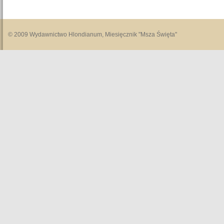
© 2009 Wydawnictwo Hlondianum, Miesięcznik "Msza Święta"