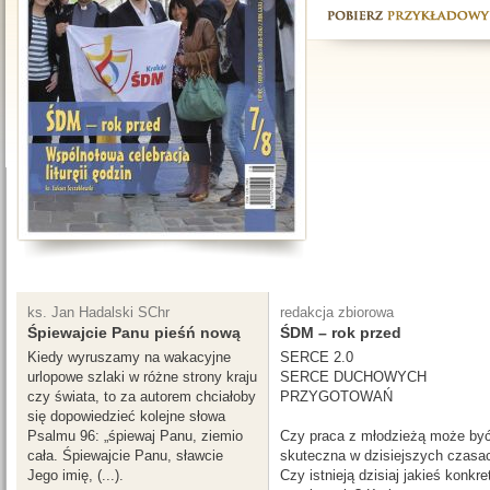
ks. Jan Hadalski SChr
redakcja zbiorowa
Śpiewajcie Panu pieśń nową
ŚDM – rok przed
Kiedy wyruszamy na wakacyjne
SERCE 2.0
urlopowe szlaki w różne strony kraju
SERCE DUCHOWYCH
czy świata, to za autorem chciałoby
PRZYGOTOWAŃ
się dopowiedzieć kolejne słowa
Psalmu 96: „śpiewaj Panu, ziemio
Czy praca z młodzieżą może by
cała. Śpiewajcie Panu, sławcie
skuteczna w dzisiejszych czasa
Jego imię, (...).
Czy istnieją dzisiaj jakieś konkre