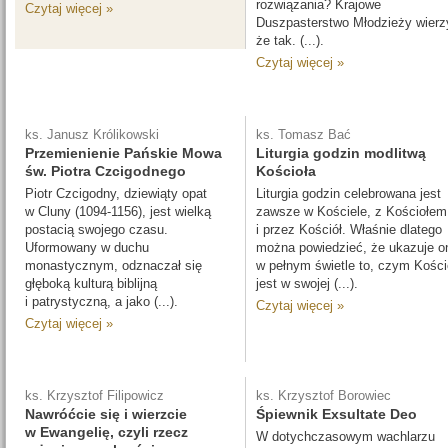
rozwiązania? Krajowe
Czytaj więcej »
Duszpasterstwo Młodzieży wierz
że tak. (...).
Czytaj więcej »
ks. Janusz Królikowski
ks. Tomasz Bać
Przemienienie Pańskie Mowa
Liturgia godzin modlitwą
św. Piotra Czcigodnego
Kościoła
Piotr Czcigodny, dziewiąty opat
Liturgia godzin celebrowana jest
w Cluny (1094-1156), jest wielką
zawsze w Kościele, z Kościołem
postacią swojego czasu.
i przez Kościół. Właśnie dlatego
Uformowany w duchu
można powiedzieć, że ukazuje o
monastycznym, odznaczał się
w pełnym świetle to, czym Kości
głęboką kulturą biblijną
jest w swojej (...).
i patrystyczną, a jako (...).
Czytaj więcej »
Czytaj więcej »
ks. Krzysztof Filipowicz
ks. Krzysztof Borowiec
Nawróćcie się i wierzcie
Śpiewnik Exsultate Deo
w Ewangelię, czyli rzecz
W dotychczasowym wachlarzu