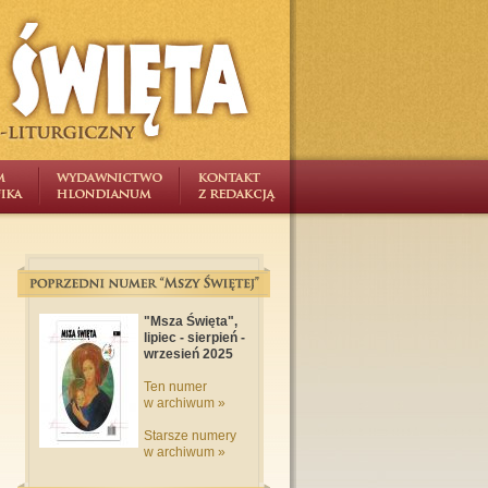
"Msza Święta",
lipiec - sierpień -
wrzesień 2025
Ten numer
w archiwum »
Starsze numery
w archiwum »