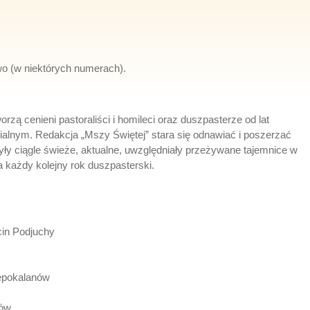
o (w niektórych numerach).
rzą cenieni pastoraliści i homileci oraz duszpasterze od lat
ialnym. Redakcja „Mszy Świętej” stara się odnawiać i poszerzać
były ciągle świeże, aktualne, uwzględniały przeżywane tajemnice w
na każdy kolejny rok duszpasterski.
cin Podjuchy
epokalanów
nów