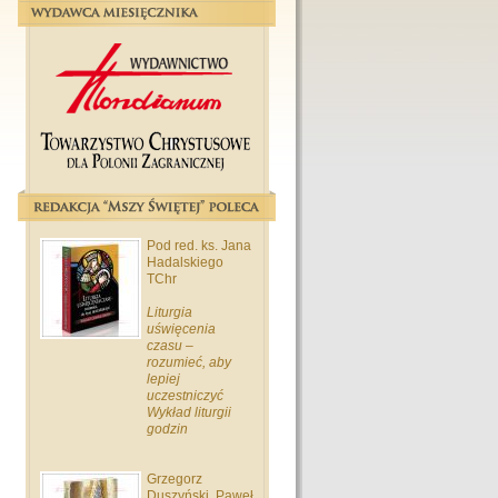
Pod red. ks. Jana
Hadalskiego
TChr
Liturgia
uświęcenia
czasu –
rozumieć, aby
lepiej
uczestniczyć
Wykład liturgii
godzin
Grzegorz
Duszyński, Paweł