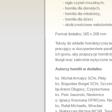
- sigla czytań mszalnych,
- homilia dla dorosłych,
- homilia dla młodzieży,
- homilia dla dzieci
- okolicznościowe nabożeństw
Format dodatku: 165 x 208 mm
Teksty do wkładki homiletycznej two
pracujący w duszpasterstwie paraf
ich grono, aby propozycje homilii 
liturgii oraz zalecenia wytyczone 
Autorzy homilii w dodatku:
ks. Michał Armatys SChr, Płoty
ks. Bogusław Burgat SChr, Szcze
bp Antoni Długosz, Częstochowa
ks. Piotr Jaworski, Niedomice
o. Ignacy Kosmana OFMConv, Ni
ks. Rafał Michaelis, Wrocław
s. Małgorzata Michna MChR, Tar