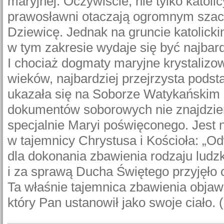
maryjnej. Oczywiście, nie tylko katolicy
prawosławni otaczają ogromnym sza
Dziewicę. Jednak na gruncie katolic
w tym zakresie wydaje się być najbar
I chociaż dogmaty maryjne krystalizow
wieków, najbardziej przejrzysta pods
ukazała się na Soborze Watykańskim 
dokumentów soborowych nie znajdzie
specjalnie Maryi poświęconego. Jest
w tajemnicy Chrystusa i Kościoła: „
dla dokonania zbawienia rodzaju ludzk
i za sprawą Ducha Świętego przyjęło c
Ta właśnie tajemnica zbawienia objawi
który Pan ustanowił jako swoje ciało. (.