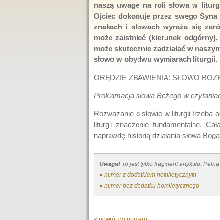
naszą uwagę na roli słowa w liturg
Ojciec dokonuje przez swego Syna 
znakach i słowach wyraża się zaró
może zaistnieć (kierunek odgórny),
może skutecznie zadziałać w naszym 
słowo w obydwu wymiarach liturgii.
ORĘDZIE ZBAWIENIA: SŁOWO BOŻ
Proklamacja słowa Bożego w czytania
Rozważanie o słowie w liturgii trzeba
liturgii znaczenie fundamentalne. Cała
naprawdę historią działania słowa Boga. 
Uwaga!
To jest tylko fragment artykułu. Pe
● numer z dodatkiem homiletycznym
● numer bez dodatku homiletycznego
« powrót do numeru