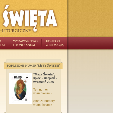
"Msza Święta",
lipiec - sierpień -
wrzesień 2025
Ten numer
w archiwum »
Starsze numery
w archiwum »