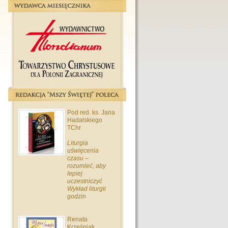
Pod red. ks. Jana
Hadalskiego
TChr
Liturgia
uświęcenia
czasu –
rozumieć, aby
lepiej
uczestniczyć
Wykład liturgii
godzin
Renata
Krześniak