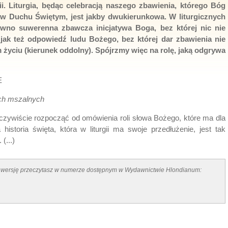
ii. Liturgia, będąc celebracją naszego zbawienia, którego Bóg
w Duchu Świętym, jest jakby dwukierunkowa. W liturgicznych
wno suwerenna zbawcza inicjatywa Boga, bez której nic nie
 jak też odpowiedź ludu Bożego, bez której dar zbawienia nie
życiu (kierunek oddolny). Spójrzmy więc na rolę, jaką odgrywa
E
ch mszalnych
 oczywiście rozpocząć od omówienia roli słowa Bożego, które ma dla
 historia święta, która w liturgii ma swoje przedłużenie, jest tak
(...)
łną wersję przeczytasz w numerze dostępnym w Wydawnictwie Hlondianum: