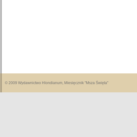
© 2009 Wydawnictwo Hlondianum, Miesięcznik "Msza Święta"