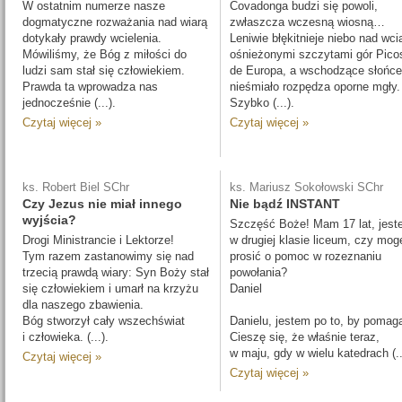
W ostatnim numerze nasze
Covadonga budzi się powoli,
dogmatyczne rozważania nad wiarą
zwłaszcza wczesną wiosną…
dotykały prawdy wcielenia.
Leniwie błękitnieje niebo nad wci
Mówiliśmy, że Bóg z miłości do
ośnieżonymi szczytami gór Pico
ludzi sam stał się człowiekiem.
de Europa, a wschodzące słońce
Prawda ta wprowadza nas
nieśmiało rozpędza oporne mgły.
jednocześnie (...).
Szybko (...).
Czytaj więcej »
Czytaj więcej »
ks. Robert Biel SChr
ks. Mariusz Sokołowski SChr
Czy Jezus nie miał innego
Nie bądź INSTANT
wyjścia?
Szczęść Boże! Mam 17 lat, jes
Drogi Ministrancie i Lektorze!
w drugiej klasie liceum, czy mog
Tym razem zastanowimy się nad
prosić o pomoc w rozeznaniu
trzecią prawdą wiary: Syn Boży stał
powołania?
się człowiekiem i umarł na krzyżu
Daniel
dla naszego zbawienia.
Bóg stworzył cały wszechświat
Danielu, jestem po to, by pomag
i człowieka. (...).
Cieszę się, że właśnie teraz,
w maju, gdy w wielu katedrach (..
Czytaj więcej »
Czytaj więcej »