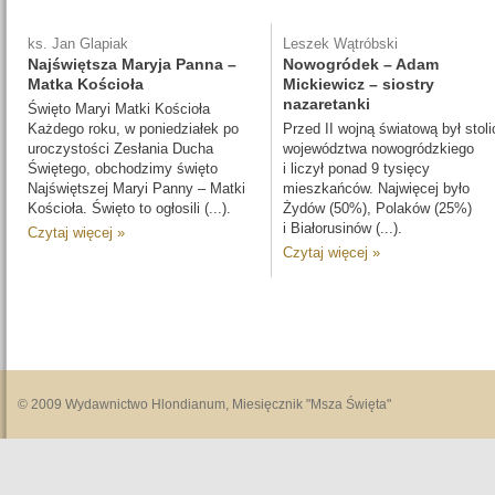
ks. Jan Glapiak
Leszek Wątróbski
Najświętsza Maryja Panna –
Nowogródek – Adam
Matka Kościoła
Mickiewicz – siostry
nazaretanki
Święto Maryi Matki Kościoła
Każdego roku, w poniedziałek po
Przed II wojną światową był stoli
uroczystości Zesłania Ducha
województwa nowogródzkiego
Świętego, obchodzimy święto
i liczył ponad 9 tysięcy
Najświętszej Maryi Panny – Matki
mieszkańców. Najwięcej było
Kościoła. Święto to ogłosili (...).
Żydów (50%), Polaków (25%)
i Białorusinów (...).
Czytaj więcej »
Czytaj więcej »
© 2009 Wydawnictwo Hlondianum, Miesięcznik "Msza Święta"