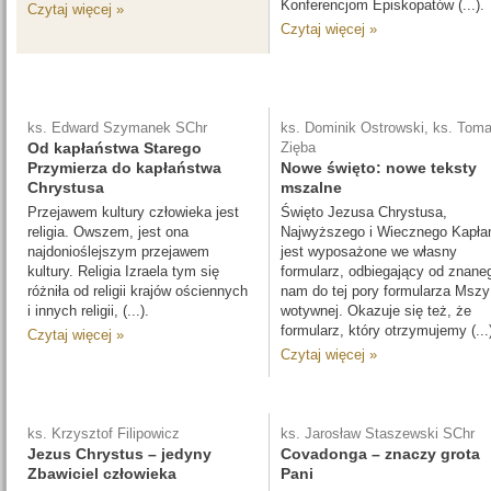
Konferencjom Episkopatów (...).
Czytaj więcej »
Czytaj więcej »
ks. Edward Szymanek SChr
ks. Dominik Ostrowski, ks. Tom
Od kapłaństwa Starego
Zięba
Przymierza do kapłaństwa
Nowe święto: nowe teksty
Chrystusa
mszalne
Przejawem kultury człowieka jest
Święto Jezusa Chrystusa,
religia. Owszem, jest ona
Najwyższego i Wiecznego Kapła
najdonioślejszym przejawem
jest wyposażone we własny
kultury. Religia Izraela tym się
formularz, odbiegający od znane
różniła od religii krajów ościennych
nam do tej pory formularza Mszy
i innych religii, (...).
wotywnej. Okazuje się też, że
formularz, który otrzymujemy (...
Czytaj więcej »
Czytaj więcej »
ks. Krzysztof Filipowicz
ks. Jarosław Staszewski SChr
Jezus Chrystus – jedyny
Covadonga – znaczy grota
Zbawiciel człowieka
Pani