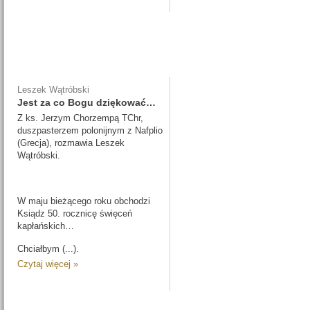
Leszek Wątróbski
Jest za co Bogu dziękować…
Z ks. Jerzym Chorzempą TChr,
duszpasterzem polonijnym z Nafplio
(Grecja), rozmawia Leszek
Wątróbski.
W maju bieżącego roku obchodzi
Ksiądz 50. rocznicę święceń
kapłańskich…
Chciałbym (...).
Czytaj więcej »