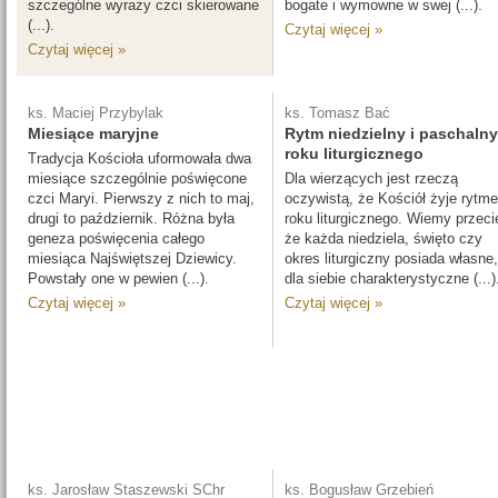
szczególne wyrazy czci skierowane
bogate i wymowne w swej (...).
(...).
Czytaj więcej »
Czytaj więcej »
ks. Maciej Przybylak
ks. Tomasz Bać
Miesiące maryjne
Rytm niedzielny i paschalny
roku liturgicznego
Tradycja Kościoła uformowała dwa
miesiące szczególnie poświęcone
Dla wierzących jest rzeczą
czci Maryi. Pierwszy z nich to maj,
oczywistą, że Kościół żyje rytm
drugi to październik. Różna była
roku liturgicznego. Wiemy przeci
geneza poświęcenia całego
że każda niedziela, święto czy
miesiąca Najświętszej Dziewicy.
okres liturgiczny posiada własne,
Powstały one w pewien (...).
dla siebie charakterystyczne (...)
Czytaj więcej »
Czytaj więcej »
ks. Jarosław Staszewski SChr
ks. Bogusław Grzebień