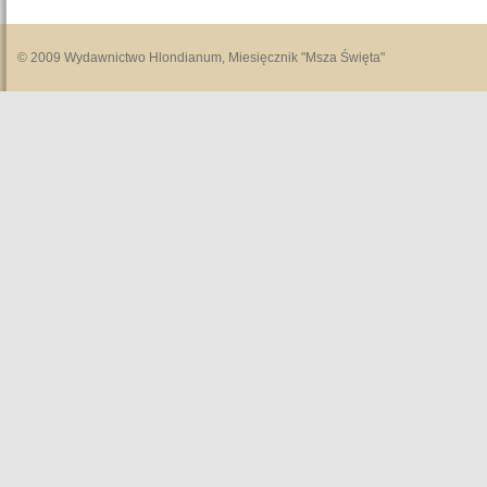
© 2009 Wydawnictwo Hlondianum, Miesięcznik "Msza Święta"