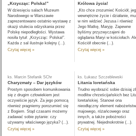
„Krzycząc: Polska!”
Królowa życia!
W dziesięciu salach Muzeum
„Kto chce zrozumieć Kościół, je
Narodowego w Warszawie
wewnętrzne życie i działanie, mu
zaprezentowano ostatnio wystawę z
w nim widzieć Jezusa i również
okazji stulecia odzyskania przez
Jego Matkę, Maryję. Zapewne
Polskę niepodległości. Wystawa
byliśmy przyzwyczajeni do
nosiła tytuł: „Krzycząc: Polska!”.
oglądania Maryi w kościołach. Al
Każda z sal ilustruje kolejny (...).
Kościół obecnie (...).
Czytaj więcej »
Czytaj więcej »
ks. Marcin Stefanik SChr
ks. Łukasz Szczeblewski
Charyzmaty – Dar języków
Litania loretańska
Prostym sposobem komunikowania
Trudno wyobrazić sobie dzisiaj z
się z drugim człowiekiem jest
modlitw chrześcijańskich bez Lita
oczywiście język. Za jego pomocą
loretańskiej. Stanowi ona
również pragniemy porozumieć się
nieodłączny element nabożeńst
z Bogiem. Stąd czasami możemy
majowego, różańcowego oraz
zadawać sobie pytanie: czy
innych, a także pobożności
używamy właściwego języka? (...).
prywatnej. Niejednokrotnie (...).
Czytaj więcej »
Czytaj więcej »