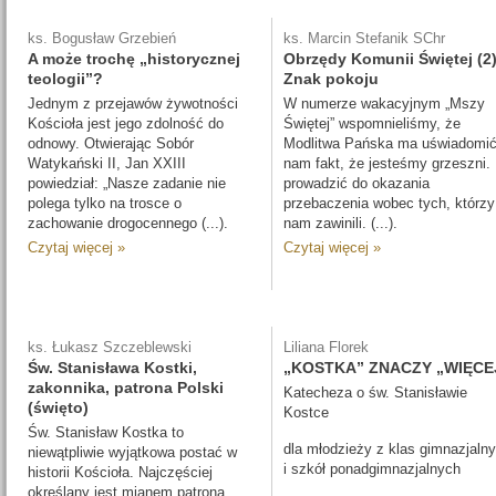
ks. Bogusław Grzebień
ks. Marcin Stefanik SChr
A może trochę „historycznej
Obrzędy Komunii Świętej (2)
teologii”?
Znak pokoju
Jednym z przejawów żywotności
W numerze wakacyjnym „Mszy
Kościoła jest jego zdolność do
Świętej” wspomnieliśmy, że
odnowy. Otwierając Sobór
Modlitwa Pańska ma uświadomi
Watykański II, Jan XXIII
nam fakt, że jesteśmy grzeszni.
powiedział: „Nasze zadanie nie
prowadzić do okazania
polega tylko na trosce o
przebaczenia wobec tych, którzy
zachowanie drogocennego (...).
nam zawinili. (...).
Czytaj więcej »
Czytaj więcej »
ks. Łukasz Szczeblewski
Liliana Florek
Św. Stanisława Kostki,
„KOSTKA” ZNACZY „WIĘCE
zakonnika, patrona Polski
Katecheza o św. Stanisławie
(święto)
Kostce
Św. Stanisław Kostka to
dla młodzieży z klas gimnazjaln
niewątpliwie wyjątkowa postać w
i szkół ponadgimnazjalnych
historii Kościoła. Najczęściej
określany jest mianem patrona