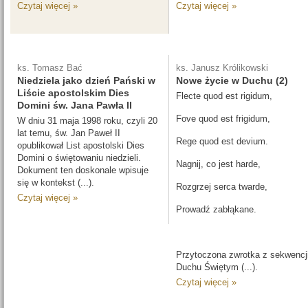
Czytaj więcej »
Czytaj więcej »
ks. Tomasz Bać
ks. Janusz Królikowski
Niedziela jako dzień Pański w
Nowe życie w Duchu (2)
Liście apostolskim Dies
Flecte quod est rigidum,
Domini św. Jana Pawła II
Fove quod est frigidum,
W dniu 31 maja 1998 roku, czyli 20
lat temu, św. Jan Paweł II
Rege quod est devium.
opublikował List apostolski Dies
Domini o świętowaniu niedzieli.
Nagnij, co jest harde,
Dokument ten doskonale wpisuje
się w kontekst (...).
Rozgrzej serca twarde,
Czytaj więcej »
Prowadź zabłąkane.
Przytoczona zwrotka z sekwencj
Duchu Świętym (...).
Czytaj więcej »