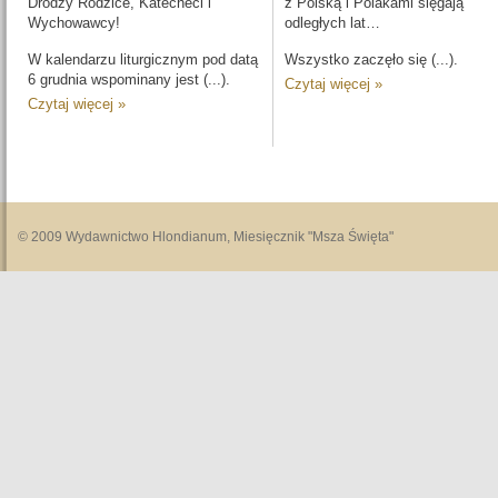
Drodzy Rodzice, Katecheci i
z Polską i Polakami sięgają
Wychowawcy!
odległych lat…
W kalendarzu liturgicznym pod datą
Wszystko zaczęło się (...).
6 gru­dnia wspominany jest (...).
Czytaj więcej »
Czytaj więcej »
© 2009 Wydawnictwo Hlondianum, Miesięcznik "Msza Święta"