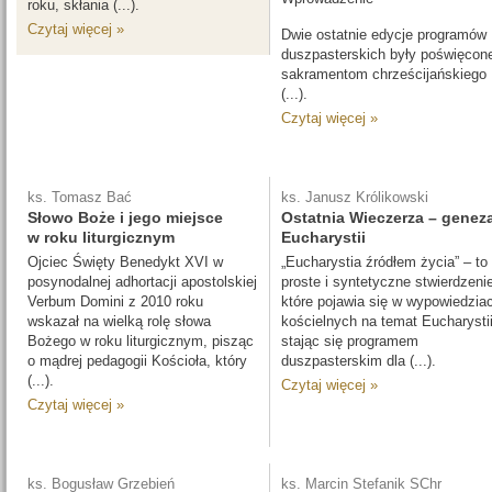
roku, skłania (...).
Czytaj więcej »
Dwie ostatnie edycje programów
duszpasterskich były poświęcon
sakramentom chrześcijańskiego
(...).
Czytaj więcej »
ks. Tomasz Bać
ks. Janusz Królikowski
Słowo Boże i jego miejsce
Ostatnia Wieczerza – genez
w roku liturgicznym
Eucharystii
Ojciec Święty Benedykt XVI w
„Eucharystia źródłem życia” – to
posynodalnej adhortacji apostolskiej
proste i syntetyczne stwierdzeni
Verbum Domini z 2010 roku
które pojawia się w wypowiedzia
wskazał na wielką rolę słowa
kościelnych na temat Eucharystii
Bożego w roku liturgicznym, pisząc
stając się programem
o mądrej pedagogii Kościoła, który
duszpasterskim dla (...).
(...).
Czytaj więcej »
Czytaj więcej »
ks. Bogusław Grzebień
ks. Marcin Stefanik SChr