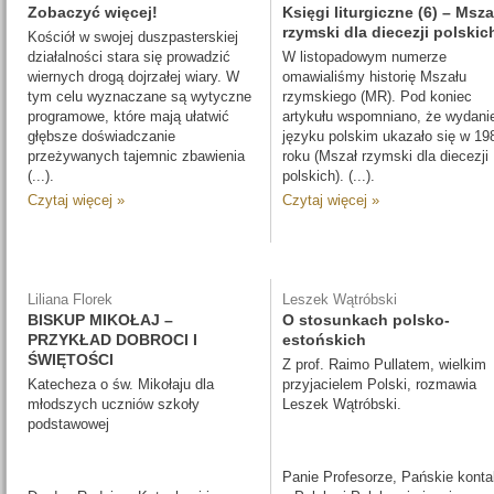
Zobaczyć więcej!
Księgi liturgiczne (6) – Msza
rzymski dla diecezji polskic
Kościół w swojej duszpasterskiej
działalności stara się prowadzić
W listopadowym numerze
wiernych drogą dojrzałej wiary. W
omawialiśmy historię Mszału
tym celu wyznaczane są wytyczne
rzymskiego (MR). Pod koniec
programowe, które mają ułatwić
artykułu wspomniano, że wydani
głębsze doświadczanie
języku polskim ukazało się w 19
przeżywanych tajemnic zbawienia
roku (Mszał rzymski dla diecezji
(...).
polskich). (...).
Czytaj więcej »
Czytaj więcej »
Liliana Florek
Leszek Wątróbski
BISKUP MIKOŁAJ –
O stosunkach polsko-
PRZYKŁAD DOBROCI I
estońskich
ŚWIĘTOŚCI
Z prof. Raimo Pullatem, wielkim
Katecheza o św. Mikołaju dla
przyjacielem Polski, rozmawia
młodszych uczniów szkoły
Leszek Wątróbski.
podstawowej
Panie Profesorze, Pańskie konta